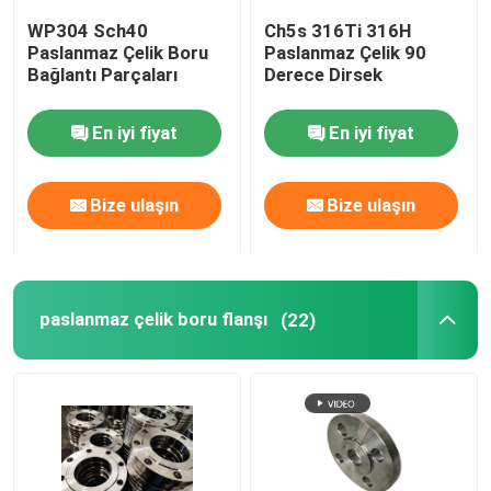
WP304 Sch40
Ch5s 316Ti 316H
Dubleks Çelik Boru Bağlantı Parçaları
Paslanmaz Çelik Boru
Paslanmaz Çelik 90
Bağlantı Parçaları
Derece Dirsek
Nikel alaşımlı boru bağlantı parçaları
En iyi fiyat
En iyi fiyat
Bize ulaşın
Bize ulaşın
paslanmaz çelik boru flanşı
(22)