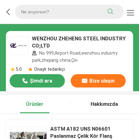
WENZHOU ZHEHENG STEEL INDUSTRY
CO;LTD
No 999,Airport Road,wenzhou industry
park,zhejiang china,Çin
5.0
Onaylı tedarikçi
Şimdi ara
Bize ulaşın
Ürünler
Hakkımızda
ASTM A182 UNS N06601
Paslanmaz Çelik Kör Flanş