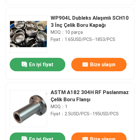
WP904L Dubleks Alaşımlı SCH10
3 İnç Çelik Boru Kapağı
MOQ：10 parça
Fiyat：1.65USD/PCS--1853/PCS
En iyi fiyat
Bize ulaşın
ASTM A182 304H RF Paslanmaz
Ev
Çelik Boru Flanşı
MOQ：1
Fiyat：2.5USD/PCS--195USD/PCS
Ürün:% s
Hakkımızda
En iyi fiyat
Bize ulaşın