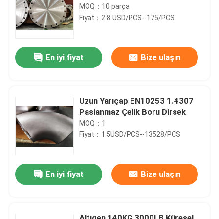
MOQ：10 parça
Fiyat：2.8 USD/PCS--175/PCS
En iyi fiyat
Bize ulaşın
Uzun Yarıçap EN10253 1.4307
Paslanmaz Çelik Boru Dirsek
MOQ：1
Fiyat：1.5USD/PCS--13528/PCS
En iyi fiyat
Bize ulaşın
Altıgen 140KG 3000LB Küresel