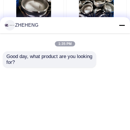
ZHEHENG
Ferforje WP317
WP904L Dubleks
Sch10s Paslanmaz
Alaşımlı SCH10 3 İnç
Çelik Boru Kapakları
Çelik Boru Kapağı
1:35 PM
En iyi fiyat
En iyi fiyat
Good day, what product are you looking 
for?
Bize ulaşın
Bize ulaşın
Daha fazla göster
Ana sayfa
Hakkımızda
Bize ulaşın
Desktop Site
Site Haritası
Privacy Policy