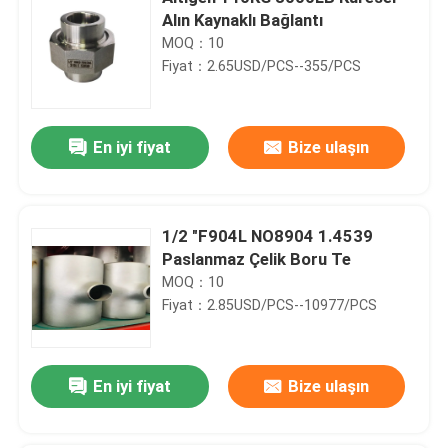
Alın Kaynaklı Bağlantı
MOQ：10
Fiyat：2.65USD/PCS--355/PCS
En iyi fiyat
Bize ulaşın
1/2 "F904L NO8904 1.4539
Paslanmaz Çelik Boru Te
MOQ：10
Fiyat：2.85USD/PCS--10977/PCS
En iyi fiyat
Bize ulaşın