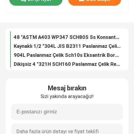
316H Eksantrik ASTM A403 Paslanmaz Çelik Redüktör
48 "ASTM A403 WP347 SCH80S Ss Konsantrik Redüktör
Fabrika turu
Kaynaklı 1/2 "304L JIS B2311 Paslanmaz Çelik Redüktör
904L Paslanmaz Çelik Sch10s Eksantrik Boru Bağlantı Parçaları
Dikişsiz 4 "321H SCH160 Paslanmaz Çelik Redüktör
Kalite kontrol
10 "SS 317L ANSI B16.9 Eşmerkezli Boru Redüktör
48 "WPS32760 ANSI B16.9 Paslanmaz Çelik Boru Başlığı
Company News
Exception : INVALID_FETCH - bind failed with errno 22: Invalid argument ip=150.238.62.247
ASME SA 815 WPS31803 Paslanmaz Çelik Kaynak Kapakları
paslanmaz çelik boru bağlantı parçaları
Sch10s UNS N08825 ASTM A234 Paslanmaz Çelik Boru Kapağı
Mesaj bırakın
Hastelloy C 276 Sch10s Nikel Alaşımlı Boru Ek Parçaları
paslanmaz çelik boru flanşı
Sizi yakında arayacağız!
ASME B16.9 Alaşım 800HT Paslanmaz Çelik Boru Kapakları
Sch10s 1/2 İnç 304L 90D Paslanmaz Çelik Boru Dirsek
Paslanmaz Çelik Boru Dirsek
Nikel Alaşımlı Inconel 690 C22 Paslanmaz Çelik Boru Flanşı
ANSI 16.36 PN25 Paslanmaz Çelik Redüksiyon Flanşı
paslanmaz çelik boru tee