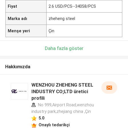
Fiyat
2.6 USD/PCS--34058/PCS
Marka adı
zheheng steel
Menşe yeri
Çin
Daha fazla göster
Hakkımızda
WENZHOU ZHEHENG STEEL
INDUSTRY CO;LTD üretici
profili
No 999,Airport Road,wenzhou
industry park,zhejiang china ,Çin
5.0
Onaylı tedarikçi