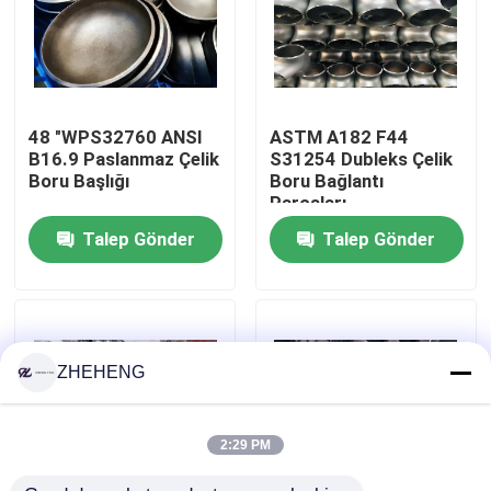
Fabrika turu
Kalite kontrol
48 "WPS32760 ANSI
ASTM A182 F44
B16.9 Paslanmaz Çelik
S31254 Dubleks Çelik
Boru Başlığı
Boru Bağlantı
Company News
Parçaları
Talep Gönder
Talep Gönder
paslanmaz çelik boru bağlantı parçaları
paslanmaz çelik boru flanşı
ZHEHENG
Paslanmaz Çelik Boru Dirsek
2:29 PM
paslanmaz çelik boru tee