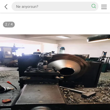
2
/
4