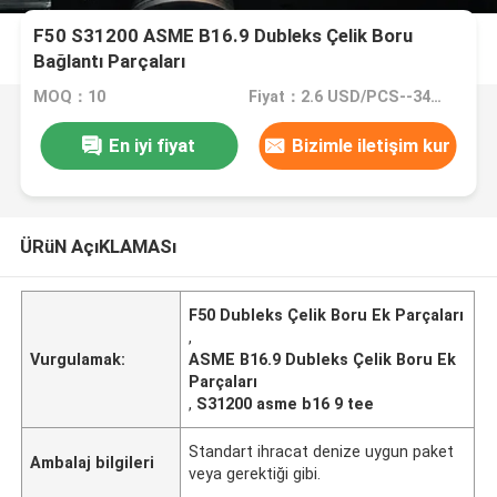
F50 S31200 ASME B16.9 Dubleks Çelik Boru
Bağlantı Parçaları
MOQ：10
Fiyat：2.6 USD/PCS--34058/PCS
En iyi fiyat
Bizimle iletişim kur
ÜRüN AçıKLAMASı
F50 Dubleks Çelik Boru Ek Parçaları
,
Vurgulamak:
ASME B16.9 Dubleks Çelik Boru Ek
Parçaları
,
S31200 asme b16 9 tee
Standart ihracat denize uygun paket
Ambalaj bilgileri
veya gerektiği gibi.