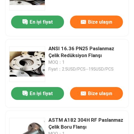
Fabrika turu
En iyi fiyat
Bize ulaşın
Kalite kontrol
ANSI 16.36 PN25 Paslanmaz
Company News
Çelik Redüksiyon Flanşı
MOQ：1
Fiyat：2.5USD/PCS--195USD/PCS
paslanmaz çelik boru bağlantı parçaları
paslanmaz çelik boru flanşı
En iyi fiyat
Bize ulaşın
Paslanmaz Çelik Boru Dirsek
ASTM A182 304H RF Paslanmaz
Çelik Boru Flanşı
paslanmaz çelik boru tee
MOQ：1