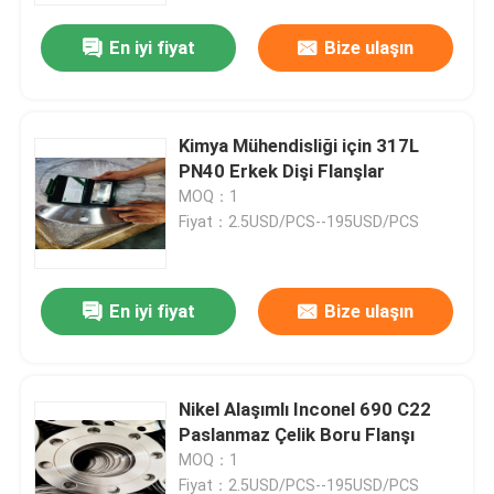
En iyi fiyat
Bize ulaşın
Kimya Mühendisliği için 317L
PN40 Erkek Dişi Flanşlar
MOQ：1
Fiyat：2.5USD/PCS--195USD/PCS
En iyi fiyat
Bize ulaşın
Ev
Nikel Alaşımlı Inconel 690 C22
Ürün:% s
Paslanmaz Çelik Boru Flanşı
MOQ：1
Hakkımızda
Fiyat：2.5USD/PCS--195USD/PCS