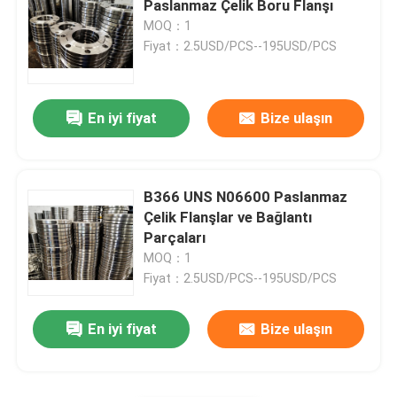
Paslanmaz Çelik Boru Flanşı
MOQ：1
Dubleks Çelik Boru Bağlantı Parçaları
Fiyat：2.5USD/PCS--195USD/PCS
Nikel alaşımlı boru bağlantı parçaları
En iyi fiyat
Bize ulaşın
B366 UNS N06600 Paslanmaz
Çelik Flanşlar ve Bağlantı
Parçaları
MOQ：1
Fiyat：2.5USD/PCS--195USD/PCS
En iyi fiyat
Bize ulaşın