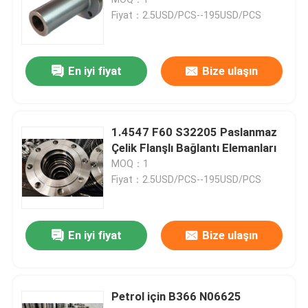
Fiyat：2.5USD/PCS--195USD/PCS
paslanmaz çelik boru kapakları
En iyi fiyat
Bize ulaşın
Exception : INVALID_FETCH - bind failed with errno 22:
Dişli Boru Bağlantısı
1.4547 F60 S32205 Paslanmaz
Çelik Flanşlı Bağlantı Elemanları
MOQ：1
Paslanmaz Çelik Redüktör
Fiyat：2.5USD/PCS--195USD/PCS
Paslanmaz Çelik Kör Flanş
En iyi fiyat
Bize ulaşın
Slip On Flanş
Petrol için B366 N06625
Kaynak boyunlu flanş