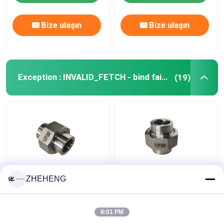
Bize ulaşın
Bize ulaşın
Exception : INVALID_FETCH - bind failed with errno 22: Invalid argument ip=150.238.30.70
(19)
Dövme ASTM A182
Altıgen 140KG 3000LB
ZHEHENG
6000LB S32205 Soket
Küresel Alın Kaynaklı
Boru Bağlantısı
Bağlantı
8:01 PM