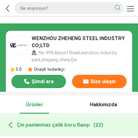
WENZHOU ZHEHENG STEEL INDUSTRY
CO;LTD
No 999,Airport Road,wenzhou industry
park,zhejiang china,Çin
5.0
Onaylı tedarikçi
Şimdi ara
Bize ulaşın
Ürünler
Hakkımızda
Çin paslanmaz çelik boru flanşı
(22)