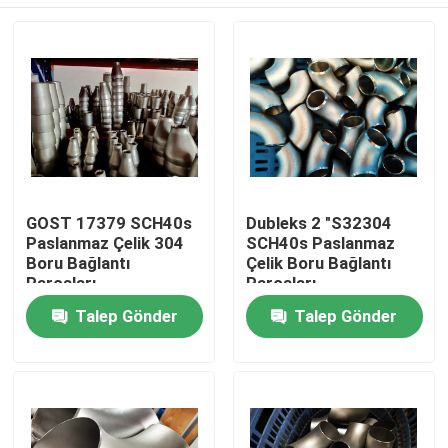
GOST 17379 SCH40s
Dubleks 2 "S32304
Paslanmaz Çelik 304
SCH40s Paslanmaz
Boru Bağlantı
Çelik Boru Bağlantı
Parçaları
Parçaları
Ev
Talep Gönder
Talep Gönder
Ürün:% s
Hakkımızda