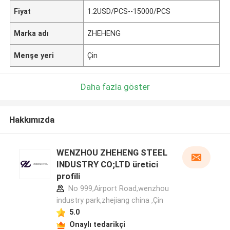
Fiyat
1.2USD/PCS--15000/PCS
Marka adı
ZHEHENG
Menşe yeri
Çin
Daha fazla göster
Hakkımızda
WENZHOU ZHEHENG STEEL
INDUSTRY CO;LTD üretici
profili
No 999,Airport Road,wenzhou
industry park,zhejiang china ,Çin
5.0
Onaylı tedarikçi