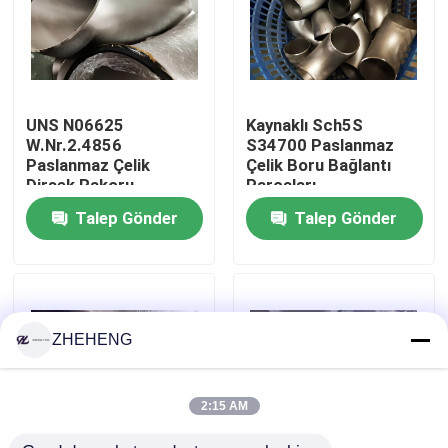
Fabrika turu
Kalite kontrol
UNS N06625
Kaynaklı Sch5S
W.Nr.2.4856
S34700 Paslanmaz
Paslanmaz Çelik
Çelik Boru Bağlantı
Company News
Dirsek Rakoru
Parçaları
Talep Gönder
Talep Gönder
paslanmaz çelik boru bağlantı parçaları
paslanmaz çelik boru flanşı
ZHEHENG
Paslanmaz Çelik Boru Dirsek
2:15 AM
paslanmaz çelik boru tee