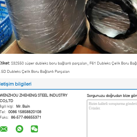
,
tiket:
S32550 süper dubleks boru bağlantı parçaları
F61 Dubleks Çelik Boru Bağl
.5D Dubleks Çelik Boru Bağlantı Parçaları
İletişim bilgileri
WENZHOU ZHEHENG STEEL INDUSTRY
Sorgunuzu doğrudan bize gön
CO;LTD
İlgili kişi:
Mr. Bain
Tel:
0086 15858820108
Faks:
86-577-86655371