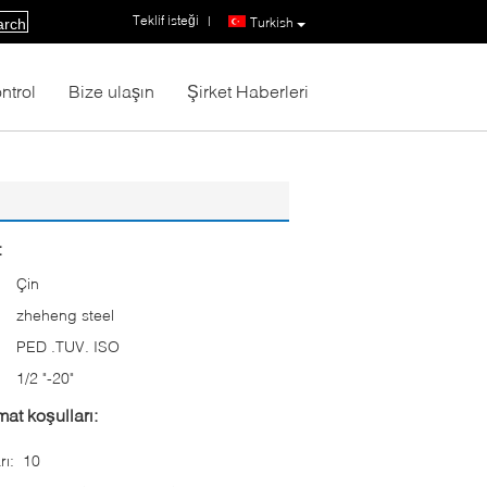
Teklif isteği
|
Turkish
arch
ntrol
Bize ulaşın
Şirket Haberleri
:
Çin
zheheng steel
PED .TUV. ISO
:
1/2 "-20"
at koşulları:
rı:
10