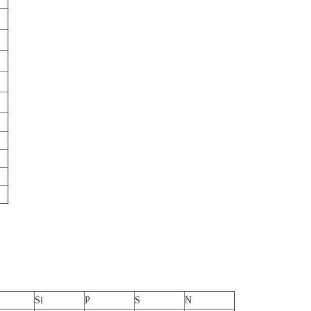
Si
P
S
N