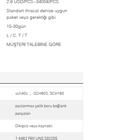
2.6 USD/PCS--34058/PCS
Standart ihracat denize uygun
paket veya gerektiği gibi.
15-30gün
:
L / C, T / T
MÜŞTERİ TALEBİNE GÖRE
sch40s ， SCH80S, SCH160
paslanmaz çelik boru bağlantı
parçaları
Dikişsiz veya kaynaklı
1.4462 F60 UNS S32205