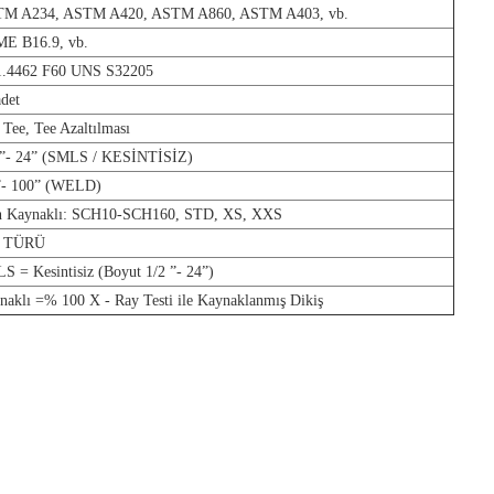
M A234, ASTM A420, ASTM A860, ASTM A403, vb.
E B16.9, vb.
1.4462 F60 UNS S32205
adet
 Tee, Tee Azaltılması
 ”- 24” (SMLS / KESİNTİSİZ)
”- 100” (WELD)
n Kaynaklı: SCH10-SCH160, STD, XS, XXS
 TÜRÜ
S = Kesintisiz (Boyut 1/2 ”- 24”)
naklı =% 100 X - Ray Testi ile Kaynaklanmış Dikiş