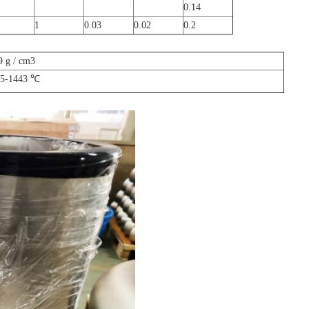
0.14
1
0.03
0.02
0.2
9 g / cm3
85-1443 ℃