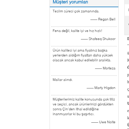
Müşteri yorumları
Teslim süresi çok zamanında.
—— Regan Bell
Fena değil, kalite iyi ve hız hızlı!
—— Shafeeq Shukoor
"
Ürün kalitesi iyi ama fiyatınız başka
yerlerden aldığım fiyattan daha yüksek
olacak ancak kabul edilebilir aralıkta.
Ö
—— Morteza
p
Mallar alındı.
h
—— Marty Higdon
ç
u
Müşterilerimiz kalite konusunda çok titiz
ve seçici, ancak ürünlerinizi gördükten
sonra Çin'den ithal edildiğine
e
inanmıyorlar ki bu şaşırtıcı.
k
—— Uwe Nolte