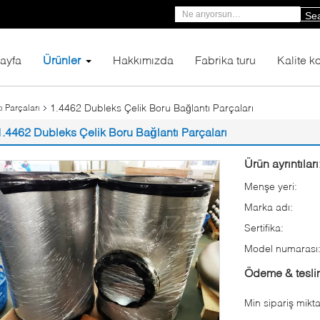
Se
ayfa
Ürünler
Hakkımızda
Fabrika turu
Kalite ko
1.4462 Dubleks Çelik Boru Bağlantı Parçaları
ı Parçaları
1.4462 Dubleks Çelik Boru Bağlantı Parçaları
Ürün ayrıntıları
Menşe yeri:
Marka adı:
Sertifika:
Model numarası
Ödeme & teslim
Min sipariş mikta