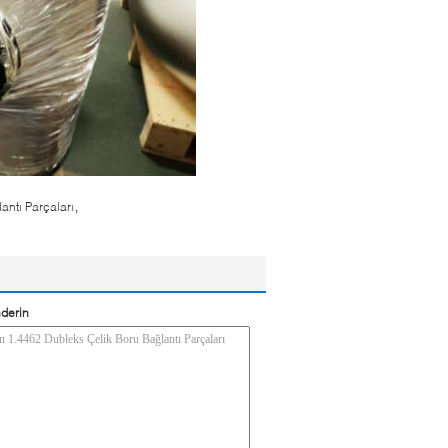
,
antı Parçaları
derin