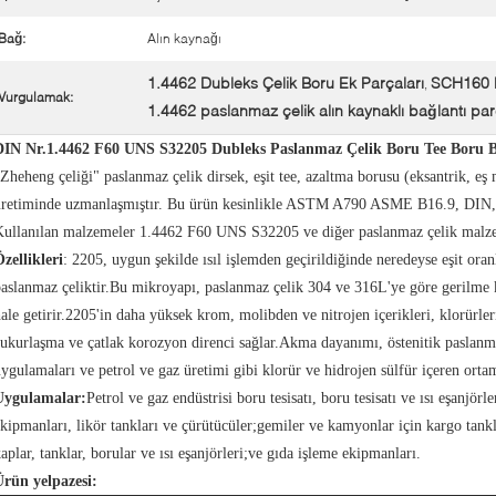
Bağ:
Alın kaynağı
1.4462 Dubleks Çelik Boru Ek Parçaları
SCH160 D
,
Vurgulamak:
1.4462 paslanmaz çelik alın kaynaklı bağlantı par
DIN Nr.1.4462 F60 UNS S32205 Dubleks Paslanmaz Çelik Boru Tee Boru Ba
Zheheng çeliği" paslanmaz çelik dirsek, eşit tee, azaltma borusu (eksantrik, eş m
üretiminde uzmanlaşmıştır. Bu ürün kesinlikle ASTM A790 ASME B16.9, DIN, J
Kullanılan malzemeler 1.4462 F60 UNS S32205 ve diğer paslanmaz çelik malze
zellikleri
: 2205, uygun şekilde ısıl işlemden geçirildiğinde neredeyse eşit oranl
aslanmaz çeliktir.Bu mikroyapı, paslanmaz çelik 304 ve 316L'ye göre gerilme 
ale getirir.2205'in daha yüksek krom, molibden ve nitrojen içerikleri, klorürler
ukurlaşma ve çatlak korozyon direnci sağlar.Akma dayanımı, östenitik paslanmaz
ygulamaları ve petrol ve gaz üretimi gibi klorür ve hidrojen sülfür içeren or
Uygulamalar:
Petrol ve gaz endüstrisi boru tesisatı, boru tesisatı ve ısı eşanjör
kipmanları, likör tankları ve çürütücüler;gemiler ve kamyonlar için kargo tankl
aplar, tanklar, borular ve ısı eşanjörleri;ve gıda işleme ekipmanları.
Ürün yelpazesi: