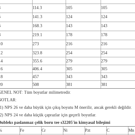
4
114.3
105
105
5
141.3
124
124
6
168.3
143
143
8
219.1
178
178
10
273
216
216
12
323.8
254
254
14
355.6
279
279
16
406.4
305
305
18
457
343
343
20
508
381
381
GENEL NOT: Tüm boyutlar milimetredir.
NOTLAR:
1) NPS 26 ve daha büyük için çıkış boyutu M önerilir, ancak gerekli değildir.
2) NPS 24 ve daha küçük çaprazlar için geçerli boyutlar.
Dubleks paslanmaz çelik boru tee s32205'in kimyasal bileşimi
%
Fe
Cr
Ni
Pzt
C
Mn