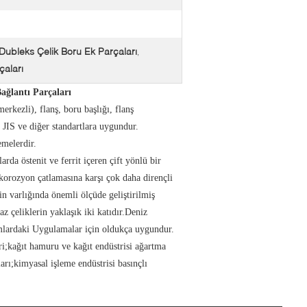
ubleks Çelik Boru Ek Parçaları
,
çaları
ğlantı Parçaları
erkezli), flanş, boru başlığı, flanş
IS ve diğer standartlara uygundur.
melerdir.
arda östenit ve ferrit içeren çift yönlü bir
korozyon çatlamasına karşı çok daha dirençli
in varlığında önemli ölçüde geliştirilmiş
 çeliklerin yaklaşık iki katıdır.Deniz
tamlardaki Uygulamalar için oldukça uygundur.
leri;kağıt hamuru ve kağıt endüstrisi ağartma
arı;kimyasal işleme endüstrisi basınçlı