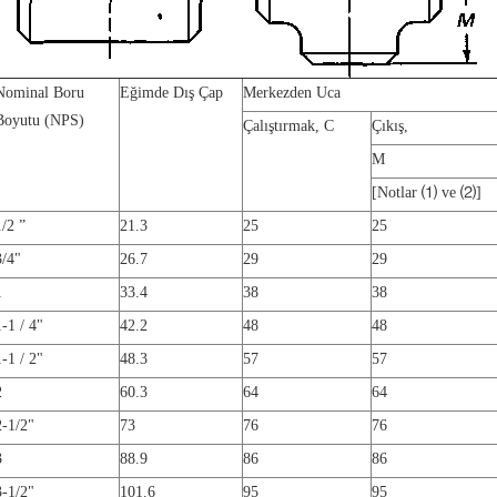
Nominal Boru
Eğimde Dış Çap
Merkezden Uca
Boyutu (NPS)
Çalıştırmak,
C
Çıkış,
M
[Notlar
⑴
ve
⑵
]
1/2 ”
21.3
25
25
3/4
"
26.7
29
29
1
33.4
38
38
1-1 / 4
"
42.2
48
48
1-1 / 2
"
48.3
57
57
2
60.3
64
64
2
-1/2
"
73
76
76
3
88.9
86
86
3
-1/2
"
101.6
95
95