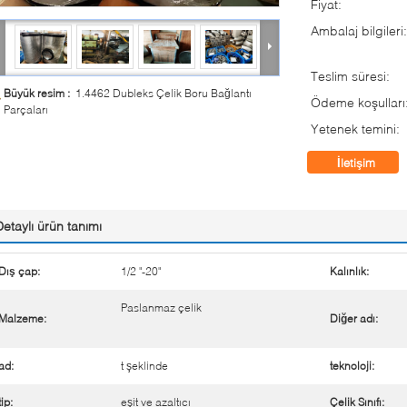
Fiyat:
Ambalaj bilgileri:
Teslim süresi:
Büyük resim :
1.4462 Dubleks Çelik Boru Bağlantı
Ödeme koşulları
Parçaları
Yetenek temini:
İletişim
Detaylı ürün tanımı
Dış çap:
1/2 "-20"
Kalınlık:
Paslanmaz çelik
Malzeme:
Diğer adı:
ad:
t şeklinde
teknoloji:
tip:
eşit ve azaltıcı
Çelik Sınıfı: