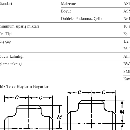
Standart
Malzeme
AST
Boyut
ASM
Dubleks Paslanmaz Çelik
Nr.
minimum sipariş miktarı
10 
Tee Tipi
Eşit
Dış çap
1/2
26 
Duvar kalınlığı
Alı
İşleme tekniği
BW
SML
Kay
Düz Te ve Haçların Boyutları