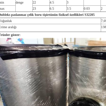
min
denge
22
4.5
3
max
23
6.5
3.5
0.03
2
Dubleks paslanmaz çelik boru tişörtünün fiziksel özellikleri S32205
Yoğunluk
7,6
Erime aralığı
13
Ürünler göster: