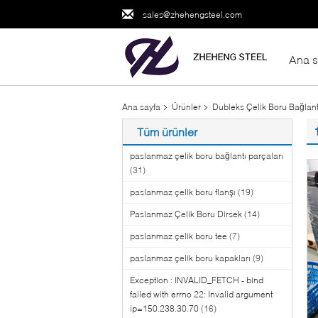
sales@zhehengsteel.com
Ana s
Ana sayfa
Ürünler
Dubleks Çelik Boru Bağlant
Tüm ürünler
paslanmaz çelik boru bağlantı parçaları
(31)
paslanmaz çelik boru flanşı
(19)
Paslanmaz Çelik Boru Dirsek
(14)
paslanmaz çelik boru tee
(7)
paslanmaz çelik boru kapakları
(9)
Exception : INVALID_FETCH - bind
failed with errno 22: Invalid argument
ip=150.238.30.70
(16)