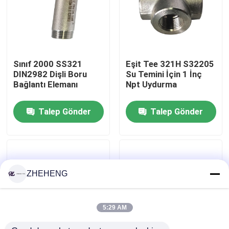
Fabrika turu
Kalite kontrol
Sınıf 2000 SS321
Eşit Tee 321H S32205
DIN2982 Dişli Boru
Su Temini İçin 1 İnç
Bağlantı Elemanı
Npt Uydurma
Company News
Talep Gönder
Talep Gönder
paslanmaz çelik boru bağlantı parçaları
paslanmaz çelik boru flanşı
ZHEHENG
Paslanmaz Çelik Boru Dirsek
5:29 AM
paslanmaz çelik boru tee