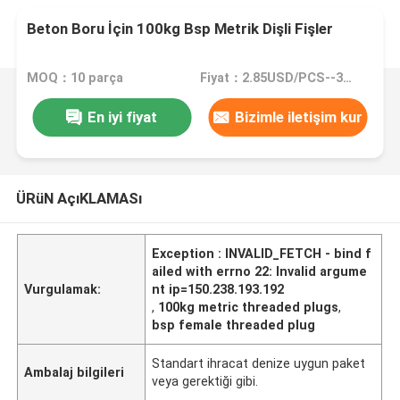
Beton Boru İçin 100kg Bsp Metrik Dişli Fişler
MOQ：10 parça
Fiyat：2.85USD/PCS--380/PCS
En iyi fiyat
Bizimle iletişim kur
ÜRüN AçıKLAMASı
Exception : INVALID_FETCH - bind f
ailed with errno 22: Invalid argume
Vurgulamak:
nt ip=150.238.193.192
,
100kg metric threaded plugs
,
bsp female threaded plug
Standart ihracat denize uygun paket
Ambalaj bilgileri
veya gerektiği gibi.