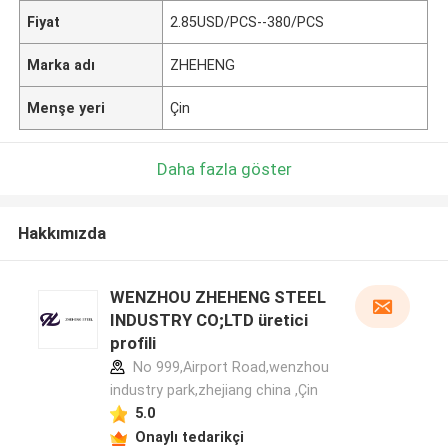
Fiyat
2.85USD/PCS--380/PCS
Marka adı
ZHEHENG
Menşe yeri
Çin
Daha fazla göster
Hakkımızda
WENZHOU ZHEHENG STEEL
INDUSTRY CO;LTD üretici
profili
No 999,Airport Road,wenzhou
industry park,zhejiang china ,Çin
5.0
Onaylı tedarikçi