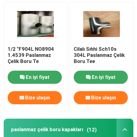
paslanmaz çelik boru kapakları
Exception : INVALID_FETCH - bind failed with errno 22:
1/2 "F904L NO8904
Cilalı Sıhhi Sch10s
Dişli Boru Bağlantısı
1.4539 Paslanmaz
304L Paslanmaz Çelik
Çelik Boru Te
Boru Tee
Paslanmaz Çelik Redüktör
En iyi fiyat
En iyi fiyat
Paslanmaz Çelik Kör Flanş
Bize ulaşın
Bize ulaşın
Slip On Flanş
paslanmaz çelik boru kapakları
(12)
Kaynak boyunlu flanş