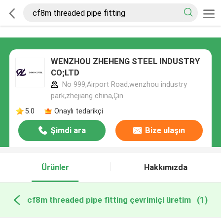
WENZHOU ZHEHENG STEEL INDUSTRY
CO;LTD
No 999,Airport Road,wenzhou industry
park,zhejiang china,Çin
5.0
Onaylı tedarikçi
Şimdi ara
Bize ulaşın
Ürünler
Hakkımızda
cf8m threaded pipe fitting çevrimiçi üretim
(1)