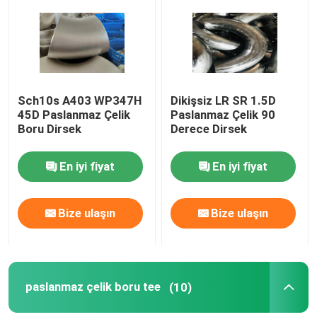
Fabrika turu
Kalite kontrol
Sch10s A403 WP347H
Dikişsiz LR SR 1.5D
45D Paslanmaz Çelik
Paslanmaz Çelik 90
Boru Dirsek
Derece Dirsek
Company News
En iyi fiyat
En iyi fiyat
paslanmaz çelik boru bağlantı parçaları
Bize ulaşın
Bize ulaşın
paslanmaz çelik boru flanşı
Paslanmaz Çelik Boru Dirsek
paslanmaz çelik boru tee
(10)
paslanmaz çelik boru tee