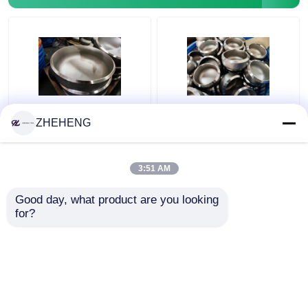
Dubleks Çelik Boru Bağlantı Parçaları
Nikel alaşımlı boru bağlantı parçaları
Ferforje WP317
WP904L Dubleks
ZHEHENG
Sch10s Paslanmaz
Alaşımlı SCH10 3 İnç
Çelik Boru Kapakları
Çelik Boru Kapağı
3:51 AM
En iyi fiyat
En iyi fiyat
Good day, what product are you looking 
for?
Bize ulaşın
Bize ulaşın
Daha fazla göster