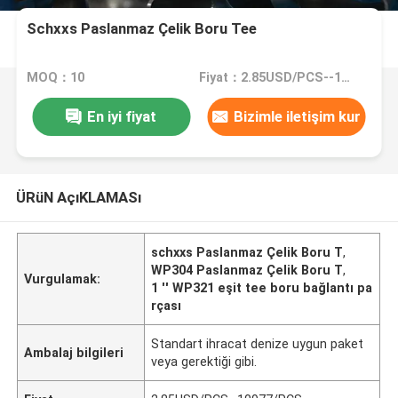
Schxxs Paslanmaz Çelik Boru Tee
MOQ：10
Fiyat：2.85USD/PCS--10977/PCS
En iyi fiyat
Bizimle iletişim kur
ÜRüN AçıKLAMASı
schxxs Paslanmaz Çelik Boru T
,
WP304 Paslanmaz Çelik Boru T
,
Vurgulamak:
1 '' WP321 eşit tee boru bağlantı pa
rçası
Standart ihracat denize uygun paket
Ambalaj bilgileri
veya gerektiği gibi.