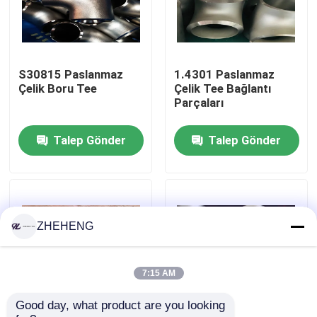
Fabrika turu
S30815 Paslanmaz
1.4301 Paslanmaz
Kalite kontrol
Çelik Boru Tee
Çelik Tee Bağlantı
Parçaları
Company News
Talep Gönder
Talep Gönder
paslanmaz çelik boru bağlantı parçaları
paslanmaz çelik boru flanşı
ZHEHENG
Paslanmaz Çelik Boru Dirsek
7:15 AM
Good day, what product are you looking 
paslanmaz çelik boru tee