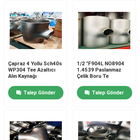
Çapraz 4 Yollu Sch40s
1/2 "F904L NO8904
WP304 Tee Azaltıcı
1.4539 Paslanmaz
Alın Kaynağı
Çelik Boru Te
Talep Gönder
Talep Gönder
Ev
Ürün:% s
Hakkımızda