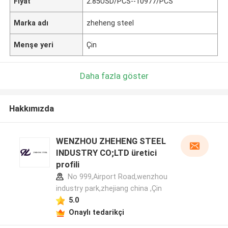
Fiyat
2.85USD/PCS--10977/PCS
Marka adı
zheheng steel
Menşe yeri
Çin
Daha fazla göster
Hakkımızda
WENZHOU ZHEHENG STEEL
INDUSTRY CO;LTD üretici
profili
No 999,Airport Road,wenzhou
industry park,zhejiang china ,Çin
5.0
Onaylı tedarikçi