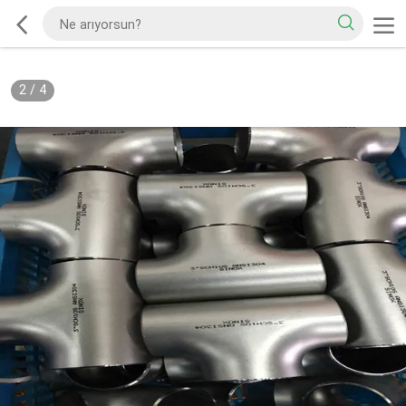
2
/
4