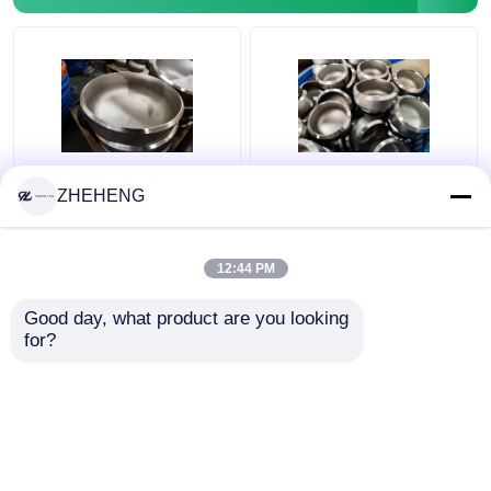
Dubleks Çelik Boru Bağlantı Parçaları
Nikel alaşımlı boru bağlantı parçaları
Ferforje WP317
WP904L Dubleks
ZHEHENG
Sch10s Paslanmaz
Alaşımlı SCH10 3 İnç
Çelik Boru Kapakları
Çelik Boru Kapağı
12:44 PM
En iyi fiyat
En iyi fiyat
Good day, what product are you looking 
for?
Bize ulaşın
Bize ulaşın
Daha fazla göster