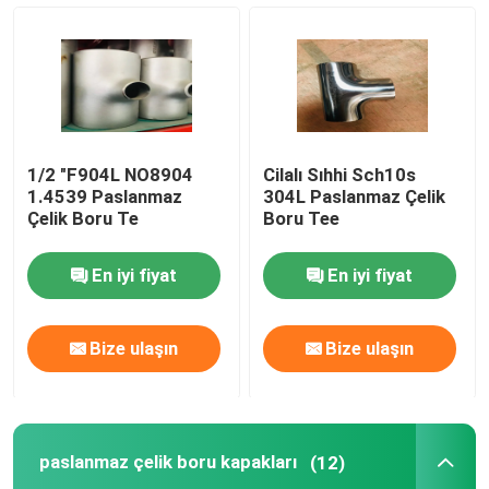
paslanmaz çelik boru kapakları
Exception : INVALID_FETCH - bind failed with errno 22:
1/2 "F904L NO8904
Cilalı Sıhhi Sch10s
Dişli Boru Bağlantısı
1.4539 Paslanmaz
304L Paslanmaz Çelik
Çelik Boru Te
Boru Tee
Paslanmaz Çelik Redüktör
En iyi fiyat
En iyi fiyat
Paslanmaz Çelik Kör Flanş
Bize ulaşın
Bize ulaşın
Slip On Flanş
paslanmaz çelik boru kapakları
(12)
Kaynak boyunlu flanş