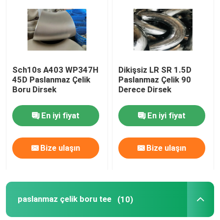
Fabrika turu
Kalite kontrol
Sch10s A403 WP347H
Dikişsiz LR SR 1.5D
45D Paslanmaz Çelik
Paslanmaz Çelik 90
Boru Dirsek
Derece Dirsek
Company News
En iyi fiyat
En iyi fiyat
paslanmaz çelik boru bağlantı parçaları
Bize ulaşın
Bize ulaşın
paslanmaz çelik boru flanşı
Paslanmaz Çelik Boru Dirsek
paslanmaz çelik boru tee
(10)
paslanmaz çelik boru tee