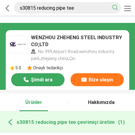
WENZHOU ZHEHENG STEEL INDUSTRY
CO;LTD
No 999,Airport Road,wenzhou industry
park,zhejiang china,Çin
5.0
Onaylı tedarikçi
Şimdi ara
Bize ulaşın
Ürünler
Hakkımızda
s30815 reducing pipe tee çevrimiçi üretim
(1)