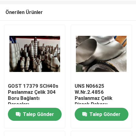
Önerilen Ürünler
GOST 17379 SCH40s
UNS N06625
Paslanmaz Çelik 304
W.Nr.2.4856
Ev
Boru Bağlantı
Paslanmaz Çelik
Parçaları
Dirsek Rakoru
Talep Gönder
Talep Gönder
Ürün:% s
Hakkımızda