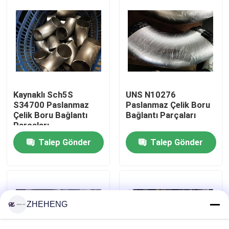
Fabrika turu
Kalite kontrol
Company News
Kaynaklı Sch5S
UNS N10276
S34700 Paslanmaz
Paslanmaz Çelik Boru
Çelik Boru Bağlantı
Bağlantı Parçaları
Parçaları
paslanmaz çelik boru bağlantı parçaları
Talep Gönder
Talep Gönder
paslanmaz çelik boru flanşı
Paslanmaz Çelik Boru Dirsek
ZHEHENG
paslanmaz çelik boru tee