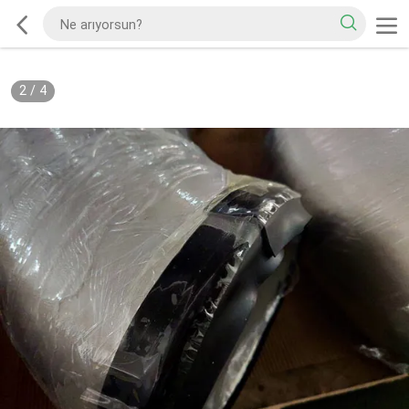
2
/
4