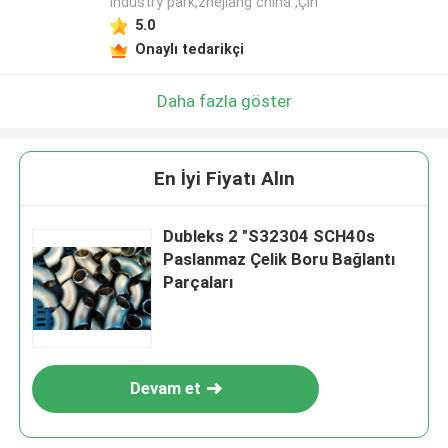
industry park,zhejiang china ,Çin
5.0
Onaylı tedarikçi
Daha fazla göster
En İyi Fiyatı Alın
Dubleks 2 "S32304 SCH40s
Paslanmaz Çelik Boru Bağlantı
Parçaları
Devam et