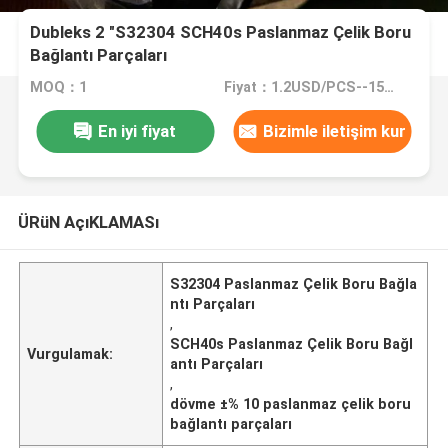
Dubleks 2 "S32304 SCH40s Paslanmaz Çelik Boru
Bağlantı Parçaları
MOQ：1
Fiyat：1.2USD/PCS--15000/PCS
En iyi fiyat
Bizimle iletişim kur
ÜRüN AçıKLAMASı
S32304 Paslanmaz Çelik Boru Bağla
ntı Parçaları
,
SCH40s Paslanmaz Çelik Boru Bağl
Vurgulamak:
antı Parçaları
,
dövme ±% 10 paslanmaz çelik boru
bağlantı parçaları