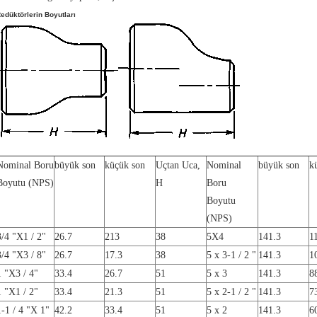
edüktörlerin Boyutları
Nominal Boru
büyük son
küçük son
Uçtan Uca,
Nominal
büyük son
k
Boyutu (NPS)
H
Boru
Boyutu
(NPS)
3/4 "X1 / 2"
26.7
213
38
5X4
141.3
1
3/4 "X3 / 8"
26.7
17.3
38
5
x 3-1 / 2 "
141.3
1
1 "X3 / 4"
33.4
26.7
51
5 x 3
141.3
8
1 "X1 / 2"
33.4
21.3
51
5 x 2-1 / 2 "
141.3
7
1-1 / 4 "X 1"
42.2
33.4
51
5 x 2
141.3
6