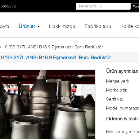
86655372
Se
ayfa
Ürünler
Hakkımızda
Fabrika turu
Kalite ko
10 "SS 317L ANSI B16.9 Eşmerkezli Boru Redüktör
10 "SS 317L ANSI B16.9 Eşmerkezli Boru Redüktör
Ürün ayrıntıları
Menşe yeri:
Marka adı:
Sertifika:
Model numarası
Ödeme & teslim
Min sipariş mikta