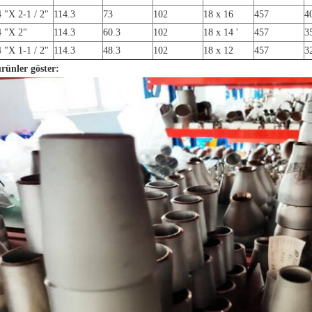
4 "X 2-1 / 2"
114.3
73
102
18 x 16
457
4
4 "X 2"
114.3
60.3
102
18 x 14 '
457
3
4 "X 1-1 / 2"
114.3
48.3
102
18 x 12
457
3
ürünler göster: