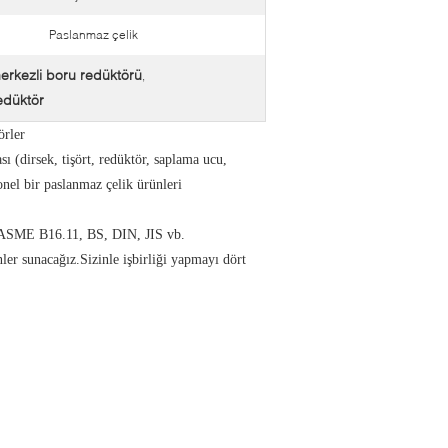
Paslanmaz çelik
rkezli boru redüktörü
,
edüktör
örler
ı (dirsek, tişört, redüktör, saplama ucu,
onel bir paslanmaz çelik ürünleri
ASME B16.11, BS, DIN, JIS vb.
nler sunacağız.Sizinle işbirliği yapmayı dört