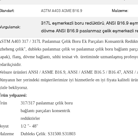
Standart:
ASTM A403 ASME B16.9
Malzeme:
317L eşmerkezli boru redüktörü
ANSI B16.9 eşme
,
Vurgulamak:
dövme ANSI B16.9 paslanmaz çelik eşmerkezli r
ASTM A403 317 / 317L Paslanmaz Çelik Boru Ek Parçaları Konsantrik Redükt
zheheng çelik", dubleks paslanmaz çelik ve paslanmaz çelik boru bağlantı parças
apak), flanş, dövme bağlantı, sıhhi tesisat vb. üretiminde uzmanlaşmış profesy
edarikçisidir.
Welsure ürünleri ANSI / ASME B16.9, ANSI / ASME B16.5 / B16.47, ANSI / 
ünyanın her yerindeki müşterilerimize iyi hizmetlerle en iyi fiyata kaliteli ürü
özle bekliyoruz.
Ürün yelpazesi:
Ürün
317/317 paslanmaz çelik boru
bağlantı parçaları konsentrik
redüktörler
Boyut
1/2 "- 48"
Malzeme
Dubleks Çelik: S31500.S31803