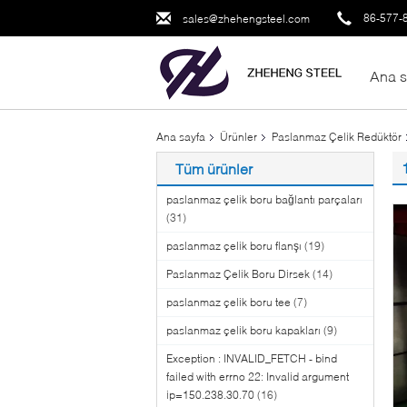
86-577-
sales@zhehengsteel.com
Ana s
Ana sayfa
Ürünler
Paslanmaz Çelik Redüktör
Tüm ürünler
paslanmaz çelik boru bağlantı parçaları
(31)
paslanmaz çelik boru flanşı
(19)
Paslanmaz Çelik Boru Dirsek
(14)
paslanmaz çelik boru tee
(7)
paslanmaz çelik boru kapakları
(9)
Exception : INVALID_FETCH - bind
failed with errno 22: Invalid argument
ip=150.238.30.70
(16)