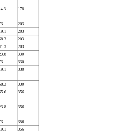
14.3
178
73
203
19.1
203
68.3
203
41.3
203
23.8
330
73
330
19.1
330
68.3
330
55.6
356
23.8
356
73
356
19.1
356