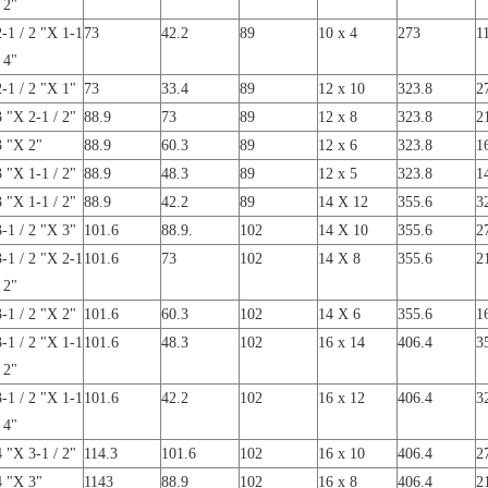
/ 2"
2-1 / 2 "X 1-1
73
42.2
89
10 x 4
273
1
/ 4"
2-1 / 2 "X 1"
73
33.4
89
12 x 10
323.8
2
3 "X 2-1 / 2"
88.9
73
89
12 x 8
323.8
2
3 "X 2"
88.9
60.3
89
12 x 6
323.8
1
3 "X 1-1 / 2"
88.9
48.3
89
12 x 5
323.8
1
3 "X 1-1 / 2"
88.9
42.2
89
14 X 12
355.6
3
3-1 / 2 "X 3"
101.6
88.9.
102
14 X 10
355.6
2
3-1 / 2 "X 2-1
101.6
73
102
14 X 8
355.6
2
/ 2"
3-1 / 2 "X 2"
101.6
60.3
102
14 X 6
355.6
1
3-1 / 2 "X 1-1
101.6
48.3
102
16 x 14
406.4
3
/ 2"
3-1 / 2 "X 1-1
101.6
42.2
102
16 x 12
406.4
3
/ 4"
4 "X 3-1 / 2"
114.3
101.6
102
16 x 10
406.4
2
4 "X 3"
1143
88.9
102
16 x 8
406.4
2