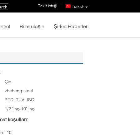
Teklif isteği
|
Turkish
arch
ntrol
Bize ulaşın
Şirket Haberleri
:
Çin
zheheng steel
PED .TUV. ISO
:
1/2 "inç-10" inç
at koşulları:
rı:
10