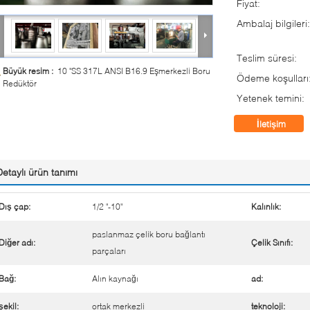
Fiyat:
Ambalaj bilgileri:
Teslim süresi:
Büyük resim :
10 "SS 317L ANSI B16.9 Eşmerkezli Boru
Ödeme koşulları
Redüktör
Yetenek temini:
İletişim
Detaylı ürün tanımı
Dış çap:
1/2 "-10"
Kalınlık:
paslanmaz çelik boru bağlantı
Diğer adı:
Çelik Sınıfı:
parçaları
Bağ:
Alın kaynağı
ad:
şekil:
ortak merkezli
teknoloji: