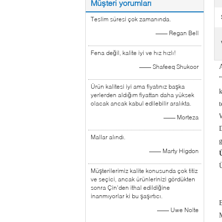
Müşteri yorumları
Teslim süresi çok zamanında.
—— Regan Bell
Fena değil, kalite iyi ve hız hızlı!
—— Shafeeq Shukoor
"
Ürün kalitesi iyi ama fiyatınız başka
k
yerlerden aldığım fiyattan daha yüksek
olacak ancak kabul edilebilir aralıkta.
t
—— Morteza
D
Mallar alındı.
g
—— Marty Higdon
Müşterilerimiz kalite konusunda çok titiz
ve seçici, ancak ürünlerinizi gördükten
sonra Çin'den ithal edildiğine
inanmıyorlar ki bu şaşırtıcı.
—— Uwe Nolte