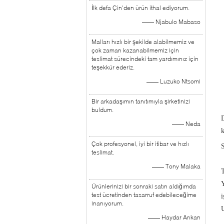
İlk defa Çin'den ürün ithal ediyorum.
—— Njabulo Mabaso
Malları hızlı bir şekilde alabilmemiz ve
çok zaman kazanabilmemiz için
teslimat sürecindeki tam yardımınız için
teşekkür ederiz.
—— Luzuko Ntsomi
Bir arkadaşımın tanıtımıyla şirketinizi
buldum.
—— Neda
k
Çok profesyonel, iyi bir itibar ve hızlı
S
teslimat.
—— Tony Malaka
Ürünlerinizi bir sonraki satın aldığımda
test ücretinden tasarruf edebileceğime
i
inanıyorum.
—— Haydar Arıkan