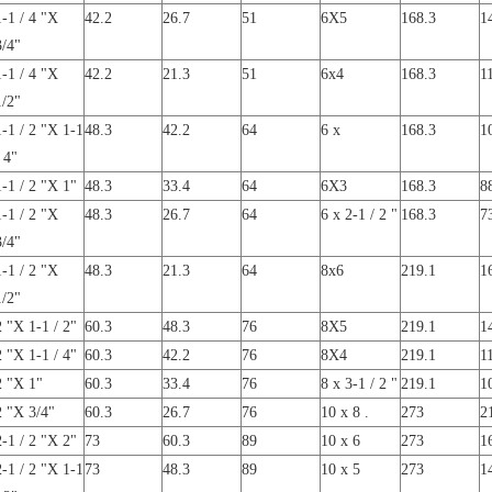
1-1 / 4 "X
42.2
26.7
51
6X5
168.3
1
3/4"
1-1 / 4 "X
42.2
21.3
51
6x4
168.3
1
1/2"
1-1 / 2 "X 1-1
48.3
42.2
64
6 x
168.3
1
/ 4"
1-1 / 2 "X 1"
48.3
33.4
64
6X3
168.3
8
1-1 / 2 "X
48.3
26.7
64
6 x 2-1 / 2 "
168.3
7
3/4"
1-1 / 2 "X
48.3
21.3
64
8x6
219.1
1
1/2"
2 "X 1-1 / 2"
60.3
48.3
76
8X5
219.1
1
2 "X 1-1 / 4"
60.3
42.2
76
8X4
219.1
1
2 "X 1"
60.3
33.4
76
8 x 3-1 / 2 "
219.1
1
2 "X 3/4"
60.3
26.7
76
10 x 8
.
273
2
2-1 / 2 "X 2"
73
60.3
89
10 x 6
273
1
2-1 / 2 "X 1-1
73
48.3
89
10 x 5
273
1