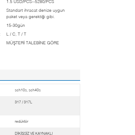
1.5 USD/PCS--5280/PCS
Standart ihracat denize uygun
paket veya gerektiği gibi.
15-30gün
:
L / C, T / T
MÜŞTERİ TALEBİNE GÖRE
sch10s, sch40s
317 / 317L
redüktör
DİKİŞSİZ VE KAYNAKLI