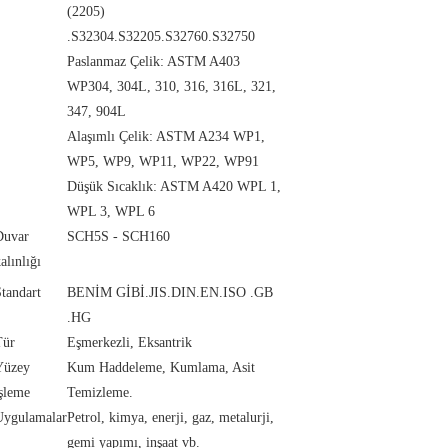
(2205)
.S32304.S32205.S32760.S32750
Paslanmaz Çelik: ASTM A403
WP304, 304L, 310, 316, 316L, 321,
347, 904L
Alaşımlı Çelik: ASTM A234 WP1,
WP5, WP9, WP11, WP22, WP91
Düşük Sıcaklık: ASTM A420 WPL 1,
WPL 3, WPL 6
Duvar
SCH5S - SCH160
alınlığı
tandart
BENİM GİBİ.JIS.DIN.EN.ISO .GB
.HG
Tür
Eşmerkezli, Eksantrik
Yüzey
Kum Haddeleme, Kumlama, Asit
şleme
Temizleme.
Uygulamalar
Petrol, kimya, enerji, gaz, metalurji,
gemi yapımı, inşaat vb.