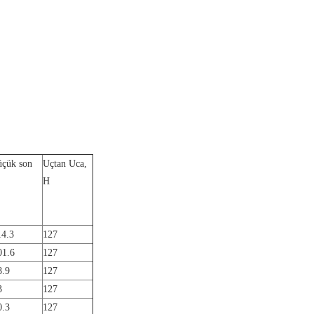
üçük son
Uçtan Uca,
H
14.3
127
01.6
127
8.9
127
3
127
0.3
127