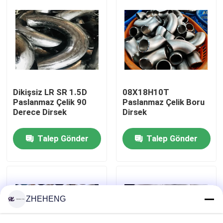
Fabrika turu
Kalite kontrol
Company News
Dikişsiz LR SR 1.5D
08Х18Н10Т
Paslanmaz Çelik 90
Paslanmaz Çelik Boru
Derece Dirsek
Dirsek
paslanmaz çelik boru bağlantı parçaları
Talep Gönder
Talep Gönder
paslanmaz çelik boru flanşı
Paslanmaz Çelik Boru Dirsek
ZHEHENG
paslanmaz çelik boru tee