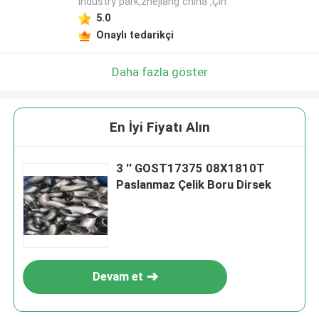
industry park,zhejiang china ,Çin
5.0
Onaylı tedarikçi
Daha fazla göster
En İyi Fiyatı Alın
3 '' GOST17375 08X1810T
Paslanmaz Çelik Boru Dirsek
Devam et