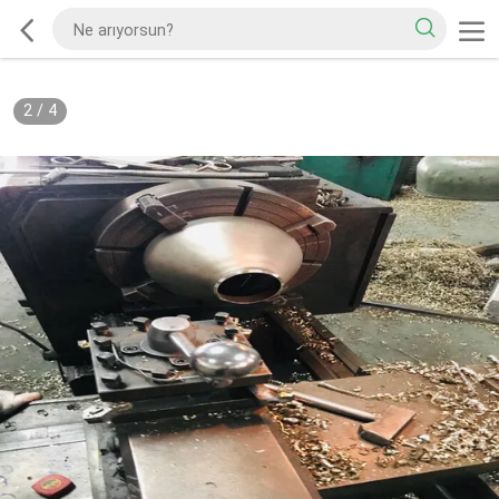
2
/
4