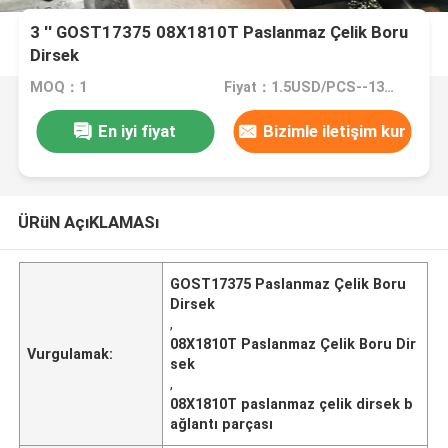
3 '' GOST17375 08X1810T Paslanmaz Çelik Boru
Dirsek
MOQ：1
Fiyat：1.5USD/PCS--13528/PCS
En iyi fiyat
Bizimle iletişim kur
ÜRüN AçıKLAMASı
GOST17375 Paslanmaz Çelik Boru
Dirsek
,
08X1810T Paslanmaz Çelik Boru Dir
Vurgulamak:
sek
,
08X1810T paslanmaz çelik dirsek b
ağlantı parçası