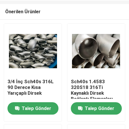
Önerilen Ürünler
3/4 İnç Sch40s 316L
Sch40s 1.4583
90 Derece Kısa
320S18 316Ti
Ev
Yarıçaplı Dirsek
Kaynaklı Dirsek
Bağlantı Elemanları
Talep Gönder
Talep Gönder
Ürün:% s
Hakkımızda