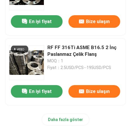
Fabrika turu
En iyi fiyat
Bize ulaşın
Kalite kontrol
RF FF 316Ti ASME B16.5 2 İnç
Company News
Paslanmaz Çelik Flanş
MOQ：1
Fiyat：2.5USD/PCS--195USD/PCS
paslanmaz çelik boru bağlantı parçaları
paslanmaz çelik boru flanşı
En iyi fiyat
Bize ulaşın
Paslanmaz Çelik Boru Dirsek
Daha fazla göster
paslanmaz çelik boru tee