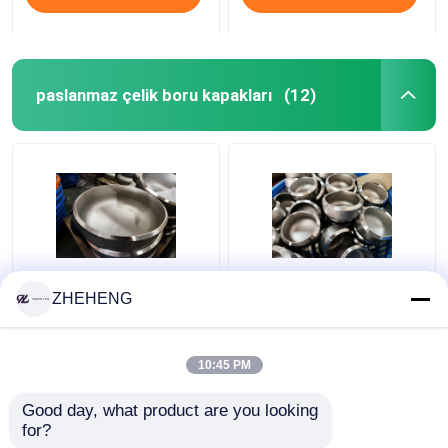
paslanmaz çelik boru kapakları
(12)
Ferforje WP317
WP904L Dubleks
ZHEHENG
Sch10s Paslanmaz
Alaşımlı SCH10 3 İnç
Çelik Boru Kapakları
Çelik Boru Kapağı
10:45 PM
En iyi fiyat
En iyi fiyat
Good day, what product are you looking 
for?