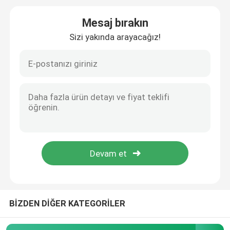
Mesaj bırakın
paslanmaz çelik boru kapakları
Sizi yakında arayacağız!
Exception : INVALID_FETCH - bind failed with errno 22:
Dişli Boru Bağlantısı
Paslanmaz Çelik Redüktör
Paslanmaz Çelik Kör Flanş
Slip On Flanş
BİZDEN DİĞER KATEGORİLER
Kaynak boyunlu flanş