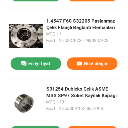
1.4547 F60 S32205 Paslanmaz
Çelik Flanşlı Bağlantı Elemanları
MOQ：1
Fiyat：2.5USD/PCS--195USD/PCS
En iyi fiyat
Bize ulaşın
S31254 Dubleks Çelik ASME
MSS SP97 Soket Kaynak Kapağı
MOQ：10
Fiyat：2.65USD/PCS--355/PCS