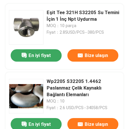
Eşit Tee 321H S32205 Su Temini
İçin 1 İnç Npt Uydurma
MOQ：10 parça
Fiyat：2.85USD/PCS--380/PCS
En iyi fiyat
Bize ulaşın
Wp2205 S32205 1.4462
Paslanmaz Çelik Kaynaklı
Bağlantı Elemanları
MOQ：10
Fiyat：2.6 USD/PCS--34058/PCS
En iyi fiyat
Bize ulaşın