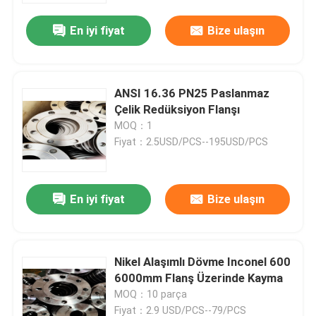
En iyi fiyat
Bize ulaşın
ANSI 16.36 PN25 Paslanmaz
Çelik Redüksiyon Flanşı
MOQ：1
Fiyat：2.5USD/PCS--195USD/PCS
En iyi fiyat
Bize ulaşın
Ev
Nikel Alaşımlı Dövme Inconel 600
Ürün:% s
6000mm Flanş Üzerinde Kayma
MOQ：10 parça
Hakkımızda
Fiyat：2.9 USD/PCS--79/PCS