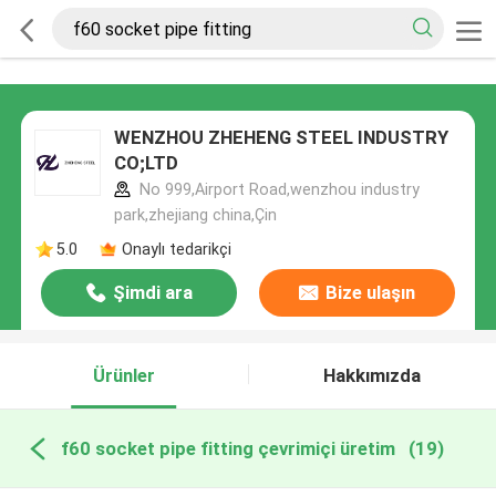
WENZHOU ZHEHENG STEEL INDUSTRY
CO;LTD
No 999,Airport Road,wenzhou industry
park,zhejiang china,Çin
5.0
Onaylı tedarikçi
Şimdi ara
Bize ulaşın
Ürünler
Hakkımızda
f60 socket pipe fitting çevrimiçi üretim
(19)