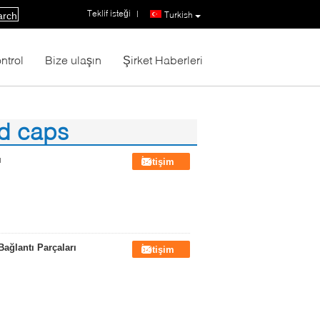
Teklif isteği
|
Turkish
arch
ntrol
Bize ulaşın
Şirket Haberleri
ld caps
ı
İletişim
ağlantı Parçaları
İletişim