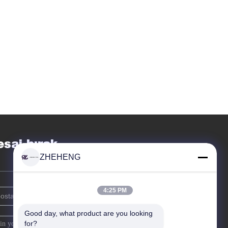
saj bırak
ZHEHENG
4:25 PM
Good day, what product are you looking 
for?