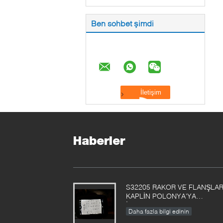
Ben sohbet şimdi
Haberler
S32205 RAKOR VE FLANŞLAR
KAPLİN POLONYA'YA
İHRACATI
Daha fazla bilgi edinin