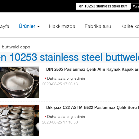
Se
ayfa
Ürünler
Hakkımızda
Fabrika turu
Kalite ko
l buttweld caps
n 10253 stainless steel buttwe
)
DIN 2605 Paslanmaz Çelik Alın Kaynak Kapaklar
Daha fazla bilgi edinin
2020-08-25 17:26:16
Dikişsiz C22 ASTM B622 Paslanmaz Çelik Boru B
Daha fazla bilgi edinin
2020-08-25 17:18:53