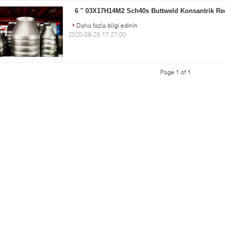
6 '' 03X17H14M2 Sch40s Buttweld Konsantrik R
Daha fazla bilgi edinin
2020-08-25 17:27:00
Page 1 of 1