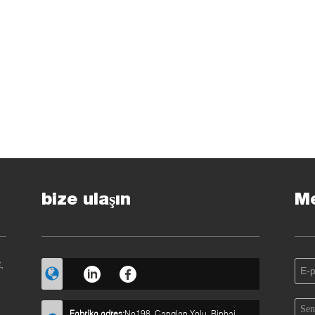
bize ulaşın
Me
,
Fabrika adres:
No198, Canglan Yolu, Binhai