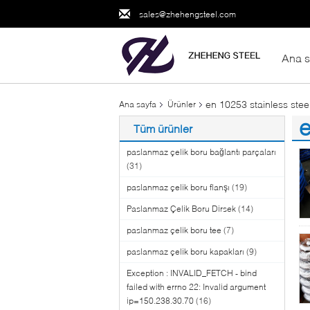
sales@zhehengsteel.com
Ana s
en 10253 stainless stee
Ana sayfa
Ürünler
e
Tüm ürünler
(3
paslanmaz çelik boru bağlantı parçaları
(31)
paslanmaz çelik boru flanşı
(19)
Paslanmaz Çelik Boru Dirsek
(14)
paslanmaz çelik boru tee
(7)
paslanmaz çelik boru kapakları
(9)
Exception : INVALID_FETCH - bind
failed with errno 22: Invalid argument
ip=150.238.30.70
(16)