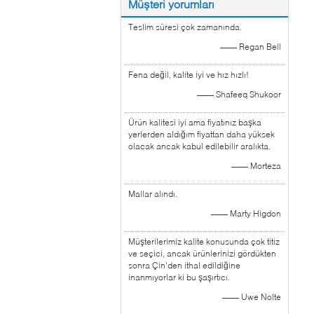
Müşteri yorumları
Teslim süresi çok zamanında.
—— Regan Bell
Fena değil, kalite iyi ve hız hızlı!
—— Shafeeq Shukoor
Ürün kalitesi iyi ama fiyatınız başka
yerlerden aldığım fiyattan daha yüksek
olacak ancak kabul edilebilir aralıkta.
—— Morteza
Mallar alındı.
—— Marty Higdon
Müşterilerimiz kalite konusunda çok titiz
ve seçici, ancak ürünlerinizi gördükten
sonra Çin'den ithal edildiğine
inanmıyorlar ki bu şaşırtıcı.
—— Uwe Nolte